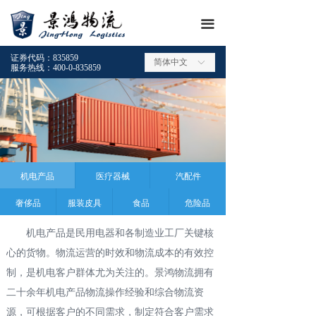
끀
证券代码：835859
简体中文
ꀅ
服务热线：400-0-835859
机电产品
医疗器械
汽配件
奢侈品
服装皮具
食品
危险品
机电产品是民用电器和各制造业工厂关键核
心的货物。物流运营的时效和物流成本的有效控
制，是机电客户群体尤为关注的。景鸿物流拥有
二十余年机电产品物流操作经验和综合物流资
源，可根据客户的不同需求，制定符合客户需求